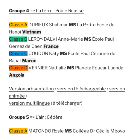
Groupe 4
=> La terre : Poule Rousse
Classe A
DURIEUX Shalimar
MS
La Petite Ecole de
Hanoï
Vietnam
Classe B
LEROY-DALVI Anne-Marie
MS
École Paul
Gernez de Caen
France
Classe C
COUDON Katy
MS
École Paul Cezanne de
Rabat
Maroc
Classe D
VERNIER Nathalie
MS
Planeta Educar Luanda
Angola
Version présentation
/
version téléchargeable
/
version
animée
/
version multilingue
( à télécharger)
Groupe 5
=> L’air : Cédère
Classe A
MATONDO Rosie
MS
Collège Dr Cécile Mboyo