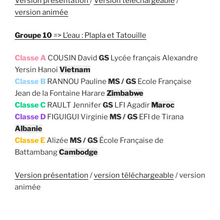
Version présentation
/
Version téléchargeable
/
version animée
Groupe 10
=> L’eau : Plapla et Tatouille
Classe A
COUSIN David
GS
Lycée français Alexandre
Yersin Hanoi
Vietnam
Classe B
RANNOU Pauline
MS / GS
Ecole Française
Jean de la Fontaine Harare
Zimbabwe
Classe C
RAULT Jennifer
GS
LFI Agadir
Maroc
Classe D
FIGUIGUI Virginie
MS / GS
EFI de Tirana
Albanie
Classe E
Alizée
MS / GS
École Française de
Battambang
Cambodge
Version présentation
/
version téléchargeable
/ version
animée