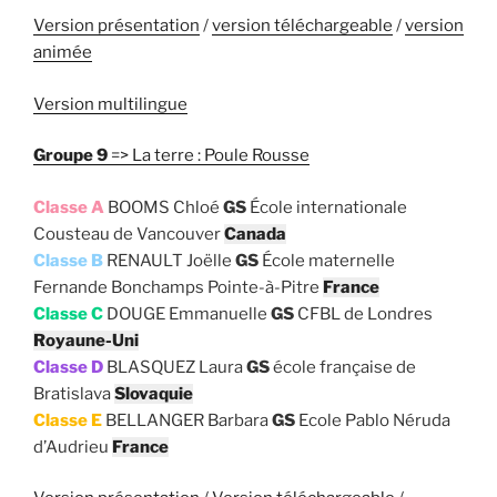
Version présentation
/
version téléchargeable
/
version
animée
Version multilingue
Groupe 9
=> La terre : Poule Rousse
Classe A
BOOMS Chloé
GS
École internationale
Cousteau de Vancouver
Canada
Classe B
RENAULT Joëlle
GS
École maternelle
Fernande Bonchamps Pointe-à-Pitre
France
Classe C
DOUGE Emmanuelle
GS
CFBL de Londres
Royaune-Uni
Classe D
BLASQUEZ Laura
GS
école française de
Bratislava
Slovaquie
Classe E
BELLANGER Barbara
GS
Ecole Pablo Néruda
d’Audrieu
France