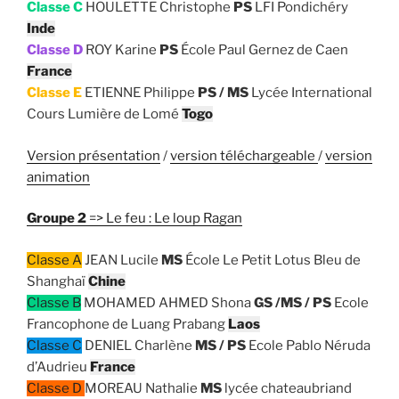
Classe C
HOULETTE Christophe
PS
LFI Pondichéry
Inde
Classe D
ROY Karine
PS
École Paul Gernez de Caen
France
Classe E
ETIENNE Philippe
PS / MS
Lycée International
Cours Lumière de Lomé
Togo
Version présentation
/
version téléchargeable
/
version
animation
Groupe 2
=> Le feu : Le loup Ragan
Classe A
JEAN Lucile
MS
École Le Petit Lotus Bleu de
Shanghaï
Chine
Classe B
MOHAMED AHMED Shona
GS /MS / PS
Ecole
Francophone de Luang Prabang
Laos
Classe C
DENIEL Charlène
MS / PS
Ecole Pablo Néruda
d’Audrieu
France
Classe D
MOREAU Nathalie
MS
lycée chateaubriand