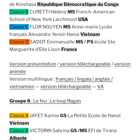
de Kinshasa
République Démocratique du Congo
Classe B
CURETTI Hélène
MS
French-American
School of New York Larchmont
USA
Classe C
FLOR NGUYEN
MS
Anne-marie Lycée
français Alexandre Yersin Hanoi
Vietnam
Classe D
SADOT Emmanuelle
MS / PS
école Ste
Marguerite d’Elle Lison
France
Version présentation
/
version téléchargeable
/
version
animée
Version multilingue :
français / lingala / anglais /
vietnamien
—
version téléchargeable
—
VA
Groupe 6
: Le feu : Le loup Ragan
Classe A
JAYET Karine
GS
La Petite Ecole de Hanoï
Vietnam
Classe B
VICTORIN Sabrina
GS /MS
EFI de Tirana
Albanie