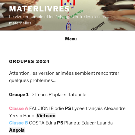
Aller
MATERLIVRES
au
Le vivre ensemble et les échanges entre les classes
contenu
maternelles
principal
Menu
GROUPES 2024
Attention, les version animées semblent rencontrer
quelques problèmes…
Groupe 1
=> L’eau : Plapla et Tatouille
Classe A
FALCIONI Elodie
PS
Lycée français Alexandre
Yersin Hanoi
Vietnam
Classe B
COSTA Edna
PS
Planeta Educar Luanda
Angola