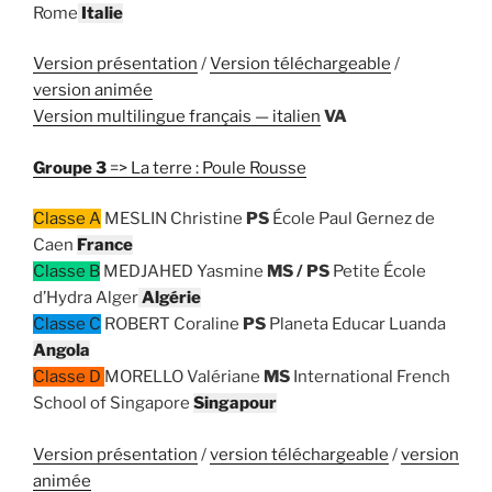
Rome
Italie
Version présentation
/
Version téléchargeable
/
version animée
Version multilingue français — italien
VA
Groupe 3
=> La terre : Poule Rousse
Classe A
MESLIN Christine
PS
École Paul Gernez de
Caen
France
Classe B
MEDJAHED Yasmine
MS / PS
Petite École
d’Hydra Alger
Algérie
Classe C
ROBERT Coraline
PS
Planeta Educar Luanda
Angola
Classe D
MORELLO Valériane
MS
International French
School of Singapore
Singapour
Version présentation
/
version téléchargeable
/
version
animée