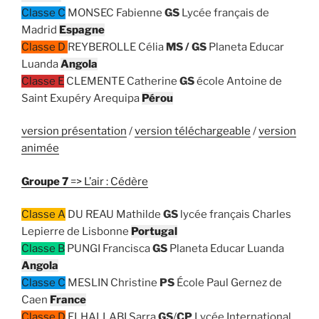
Classe C
MONSEC Fabienne
GS
Lycée français de
Madrid
Espagne
Classe D
REYBEROLLE Célia
MS / GS
Planeta Educar
Luanda
Angola
Classe E
CLEMENTE Catherine
GS
école Antoine de
Saint Exupéry Arequipa
Pérou
version présentation
/
version téléchargeable
/
version
animée
Groupe 7
=> L’air : Cédère
Classe A
DU REAU Mathilde
GS
lycée français Charles
Lepierre de Lisbonne
Portugal
Classe B
PUNGI Francisca
GS
Planeta Educar Luanda
Angola
Classe C
MESLIN Christine
PS
École Paul Gernez de
Caen
France
Classe D
ELHALLABI Sarra
GS
/
CP
Lycée International