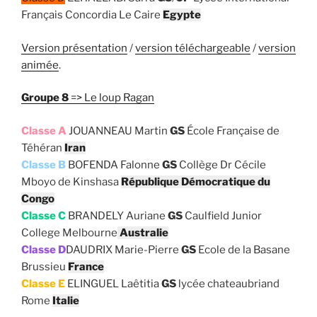
Français Concordia Le Caire
Egypte
Version présentation
/
version téléchargeable
/
version
animée
.
Groupe 8
=> Le loup Ragan
Classe A
JOUANNEAU Martin
GS
École Française de
Téhéran
Iran
Classe B
BOFENDA Falonne
GS
Collège Dr Cécile
Mboyo de Kinshasa
République Démocratique du
Congo
Classe C
BRANDELY Auriane
GS
Caulfield Junior
College Melbourne
Australie
Classe D
DAUDRIX Marie-Pierre
GS
Ecole de la Basane
Brussieu
France
Classe E
ELINGUEL Laêtitia
GS
lycée chateaubriand
Rome
Italie