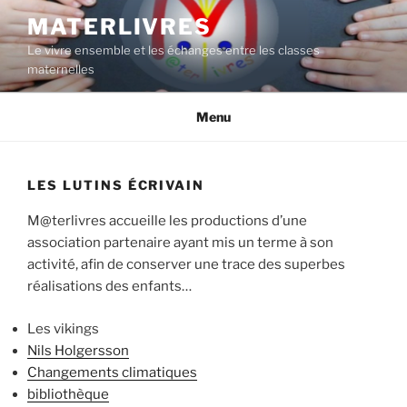
Aller
MATERLIVRES
au
Le vivre ensemble et les échanges entre les classes
contenu
maternelles
principal
Menu
LES LUTINS ÉCRIVAIN
M@terlivres accueille les productions d’une
association partenaire ayant mis un terme à son
activité, afin de conserver une trace des superbes
réalisations des enfants…
Les vikings
Nils Holgersson
Changements climatiques
bibliothèque