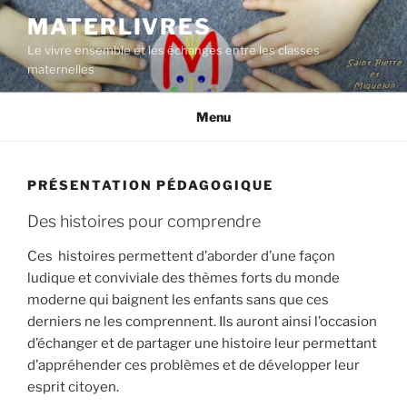
Aller
MATERLIVRES
au
Le vivre ensemble et les échanges entre les classes
contenu
maternelles
principal
Menu
PRÉSENTATION PÉDAGOGIQUE
Des histoires pour comprendre
Ces histoires permettent d’aborder d’une façon
ludique et conviviale des thèmes forts du monde
moderne qui baignent les enfants sans que ces
derniers ne les comprennent. Ils auront ainsi l’occasion
d’échanger et de partager une histoire leur permettant
d’appréhender ces problèmes et de développer leur
esprit citoyen.