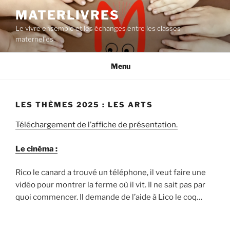
Aller
MATERLIVRES
au
Le vivre ensemble et les échanges entre les classes
contenu
maternelles
principal
Menu
LES THÈMES 2025 : LES ARTS
Téléchargement de l’affiche de présentation.
Le cinéma :
Rico le canard a trouvé un téléphone, il veut faire une
vidéo pour montrer la ferme où il vit. Il ne sait pas par
quoi commencer. Il demande de l’aide à Lico le coq…