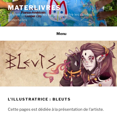
Aller
MATERLIVRES
au
Le vivre ensemble et les échanges entre les classes
contenu
maternelles
principal
Menu
L’ILLUSTRATRICE : BLEUTS
Cette pages est dédiée à la présentation de l’artiste.