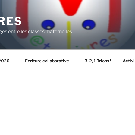
RES
ges entre les classes maternelles
2026
Ecriture collaborative
3, 2, 1 Trions !
Activi
: