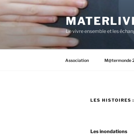
Aller
au
MATERLIV
contenu
principal
Le vivre ensemble et les échan
Association
M@termonde 
LES HISTOIRES 
Les inondations